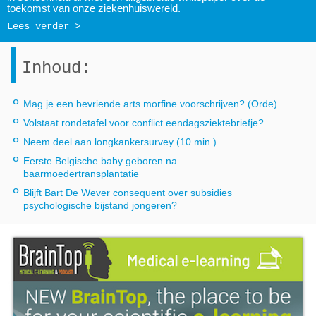
toekomst van onze ziekenhuiswereld.
Lees verder >
Inhoud:
∘
Mag je een bevriende arts morfine voorschrijven? (Orde)
∘
Volstaat rondetafel voor conflict eendagsziektebriefje?
∘
Neem deel aan longkankersurvey (10 min.)
∘
Eerste Belgische baby geboren na
baarmoedertransplantatie
∘
Blijft Bart De Wever consequent over subsidies
psychologische bijstand jongeren?